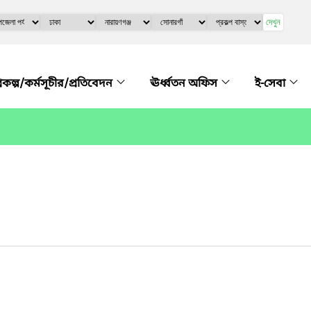
দেখুন
্রকল্প/কর্মসূচীর/প্রতিবেদন
ঊর্ধ্বতন অফিস
ই-সেবা