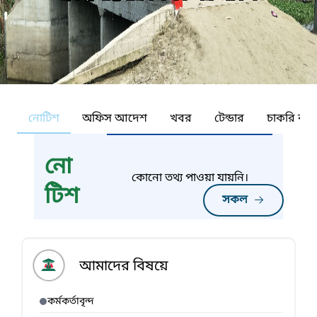
নোটিশ
অফিস আদেশ
খবর
টেন্ডার
চাকরি কর্ন
নো
কোনো তথ্য পাওয়া যায়নি।
টিশ
সকল
আমাদের বিষয়ে
কর্মকর্তাবৃন্দ