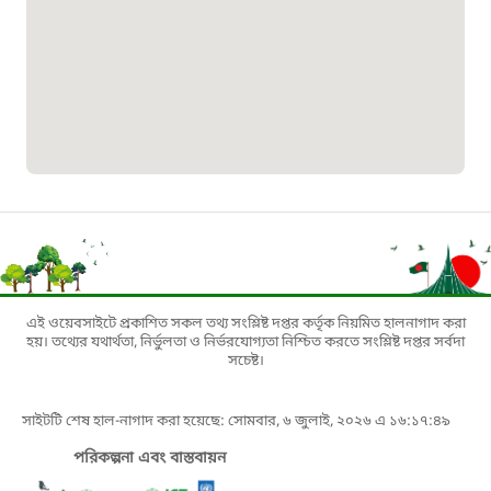
১৬১৩৫
প্রবাসী কল সেন্টার
১৬৫৭৫
ই-জিপি ইমার্জেন্সি হটলাইন
১০০
বাংলাদেশ টেলিযোগাযোগ সেবা সংক্রান্ত
এই ওয়েবসাইটে প্রকাশিত সকল তথ্য সংশ্লিষ্ট দপ্তর কর্তৃক নিয়মিত হালনাগাদ করা
হটলাইন
হয়। তথ্যের যথার্থতা, নির্ভুলতা ও নির্ভরযোগ্যতা নিশ্চিত করতে সংশ্লিষ্ট দপ্তর সর্বদা
সচেষ্ট।
১৬৯৯৯
সাইটটি শেষ হাল-নাগাদ করা হয়েছে: সোমবার, ৬ জুলাই, ২০২৬ এ ১৬:১৭:৪৯
বিদ্যুৎ বিভাগ সেবা সংক্রান্ত হটলাইন
পরিকল্পনা এবং বাস্তবায়ন