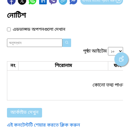
আপনার মতামত প্রদান করুন
নোটিশ
এডভান্সড অপশনগুলো দেখান
পৃষ্ঠা আইটেম
নং
শিরোনাম
ফাইল সম
কোনো তথ্য পাওয়া য
আর্কাইভ দেখুন
এই কনটেন্টটি শেয়ার করতে ক্লিক করুন