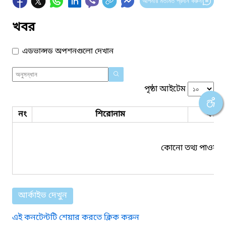
আপনার মতামত প্রদান করুন
খবর
এডভান্সড অপশনগুলো দেখান
পৃষ্ঠা আইটেম
নং
শিরোনাম
ফাইল
কোনো তথ্য পাওয়া য
আর্কাইভ দেখুন
এই কনটেন্টটি শেয়ার করতে ক্লিক করুন